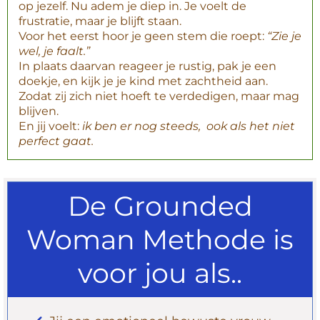
op jezelf. Nu adem je diep in. Je voelt de
frustratie, maar je blijft staan.
Voor het eerst hoor je geen stem die roept:
“Zie je
wel, je faalt.”
In plaats daarvan reageer je rustig, pak je een
doekje, en kijk je je kind met zachtheid aan.
Zodat zij zich niet hoeft te verdedigen, maar mag
blijven.
En jij voelt:
ik ben er nog steeds, ook als het niet
perfect gaat.
De Grounded
Woman Methode is
voor jou als..