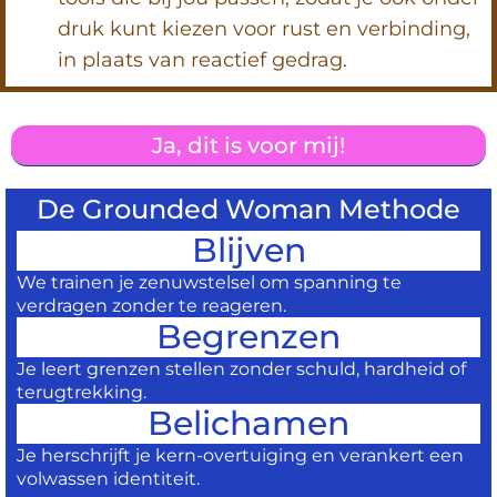
druk kunt kiezen voor rust en verbinding,
in plaats van reactief gedrag.
Ja, dit is voor mij!
De Grounded Woman Methode
Blijven
We trainen je zenuwstelsel om spanning te
verdragen zonder te reageren.
Begrenzen
Je leert grenzen stellen zonder schuld, hardheid of
terugtrekking.
Belichamen
Je herschrijft je kern-overtuiging en verankert een
volwassen identiteit.