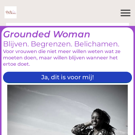
Grounded Woman
Blijven. Begrenzen. Belichamen.
Voor vrouwen die niet meer willen weten wat ze
moeten doen, maar willen blijven wanneer het
ertoe doet.
Ja, dit is voor mij!