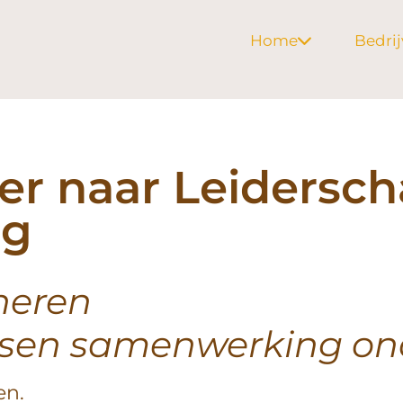
Home
Bedri
er naar Leidersch
ng
neren
sen samenwerking ond
en.