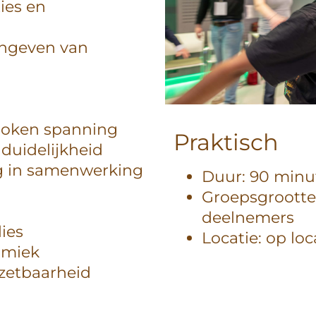
ies en
angeven van
roken spanning
Praktisch
duidelijkheid
g in samenwerking
Duur: 90 minu
Groepsgrootte
deelnemers
ies
Locatie: op loc
amiek
zetbaarheid