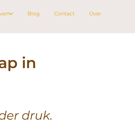
jven
Blog
Contact
Over
ap in
er druk.