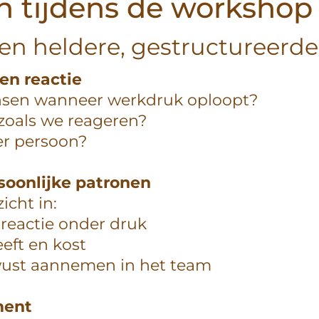
 tijdens de workshop
en heldere, gestructureerd
 en reactie
nsen wanneer werkdruk oploopt?
oals we reageren?
er persoon?
soonlijke patronen
icht in:
reactie onder druk
eft en kost
wust aannemen in het team
ment