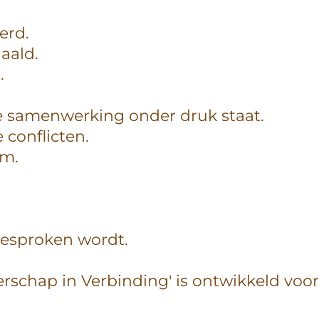
erd.
aald.
.
e samenwerking onder druk staat.
e conflicten.
om.
gesproken wordt.
erschap in Verbinding'
is ontwikkeld voor 